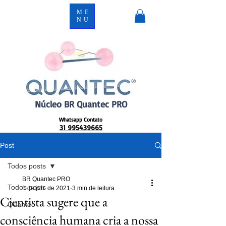
ME
NU
Núcleo BR Quantec PRO
Whatsapp Contato
31 995439665
Post
Todos posts
BR Quantec PRO
Todos posts
1 de jun. de 2021
3 min de leitura
Cientista sugere que a
Quantec
consciência humana cria a nossa