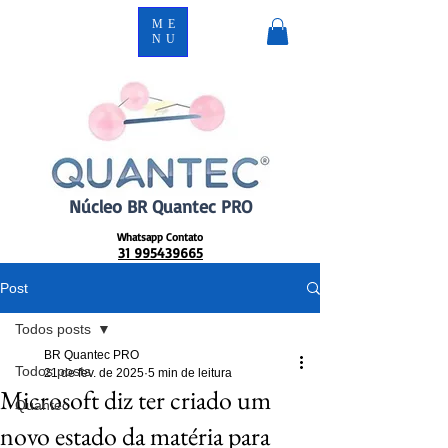
ME
NU
Núcleo BR Quantec PRO
Whatsapp Contato
31 995439665
Post
Todos posts
BR Quantec PRO
Todos posts
21 de fev. de 2025
5 min de leitura
Microsoft diz ter criado um
Quantec
novo estado da matéria para