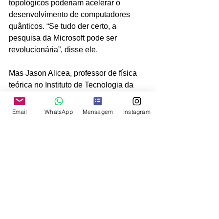
topológicos poderiam acelerar o 
desenvolvimento de computadores 
quânticos. “Se tudo der certo, a 
pesquisa da Microsoft pode ser 
revolucionária”, disse ele.
Mas Jason Alicea, professor de física 
teórica no Instituto de Tecnologia da 
Califórnia, questionou se a empresa 
realmente construiu um qubit 
Email
WhatsApp
Mensagem
Instagram
topológico, dizendo que o 
comportamento dos sistemas quânticos 
é frequentemente difícil de provar.
“Um qubit topológico é possível em 
princípio, e as pessoas concordam que 
é um objetivo válido”, disse Alicea. 
“Você precisa verificar, no entanto, se 
um dispositivo se comporta de todas as 