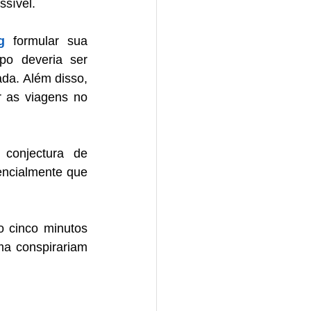
sível.
g
 formular sua 
o deveria ser 
a. Além disso, 
 as viagens no 
onjectura de 
encialmente que 
 cinco minutos 
ma conspirariam 