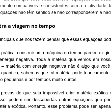
mente compatíveis e consistentes com a relatividade. M
equações não têm sentido se não corresponderem a nada
tra a viagem no tempo
incipais que nos fazem pensar que essas equações pode
 prática: construir uma máquina do tempo parece exigir m
nergia negativa. Toda a matéria que vemos em nossas
a – matéria com energia negativa não é algo que você 
 quântica, sabemos que tal matéria pode teoricamente s
o pequenas e por tempos muito curtos.
provas de que seja impossível criar matéria exótica 
isso, podem ser descobertas outras equações que perm
téria exótica. Portanto, esse problema pode ser apenas