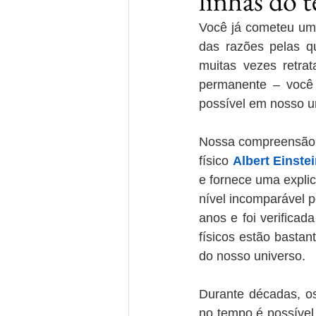
linhas do 
Você já cometeu um 
das razões pelas q
muitas vezes retra
permanente – você
possível em nosso un
Nossa compreensão m
físico 
Albert Einste
e fornece uma expli
nível incomparável p
anos e foi verifica
físicos estão bastan
do nosso universo.
Durante décadas, os 
no tempo é possível