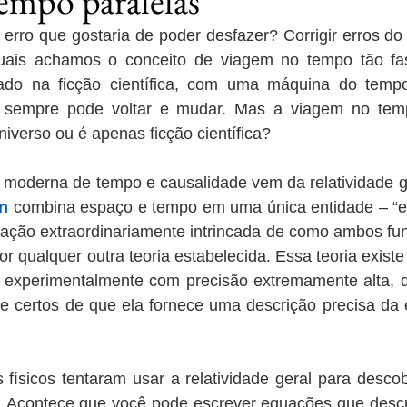
tempo paralelas
erro que gostaria de poder desfazer? Corrigir erros do
uais achamos o conceito de viagem no tempo tão fas
tado na ficção científica, com uma máquina do temp
 sempre pode voltar e mudar. Mas a viagem no temp
iverso ou é apenas ficção científica?
oderna de tempo e causalidade vem da relatividade gera
in
 combina espaço e tempo em uma única entidade – “e
cação extraordinariamente intrincada de como ambos fu
or qualquer outra teoria estabelecida. Essa teoria existe
da experimentalmente com precisão extremamente alta, 
te certos de que ela fornece uma descrição precisa da e
físicos tentaram usar a relatividade geral para descob
. Acontece que você pode escrever equações que desc