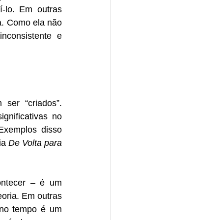
-lo. Em outras 
a. Como ela não 
nconsistente e 
er “criados”. 
nificativas no 
Exemplos disso 
a 
De Volta para 
ntecer – é um 
oria. Em outras 
 no tempo é um 