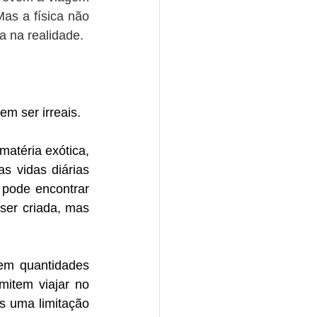
as a física não 
 na realidade.
m ser irreais. 
atéria exótica, 
 vidas diárias 
pode encontrar 
er criada, mas 
em quantidades 
item viajar no 
 uma limitação 