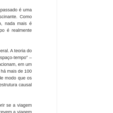
 passado é uma 
cinante. Como 
o, nada mais é 
o é realmente 
l. A teoria do 
spaço-tempo” – 
ncionam, em um 
 há mais de 100 
de modo que os 
strutura causal 
rir se a viagem 
revem a viagem 