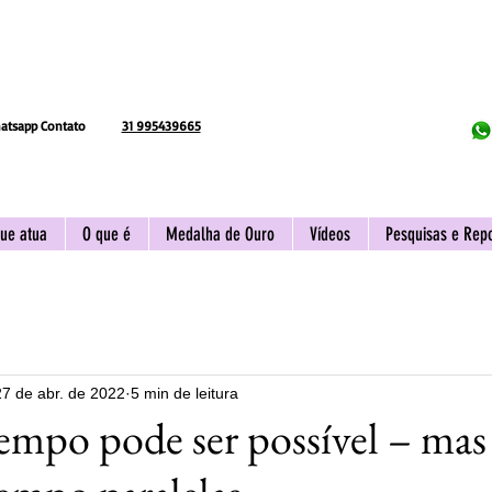
atsapp Contato
31 995439665
ue atua
O que é
Medalha de Ouro
Vídeos
Pesquisas e Rep
27 de abr. de 2022
5 min de leitura
tempo pode ser possível – mas