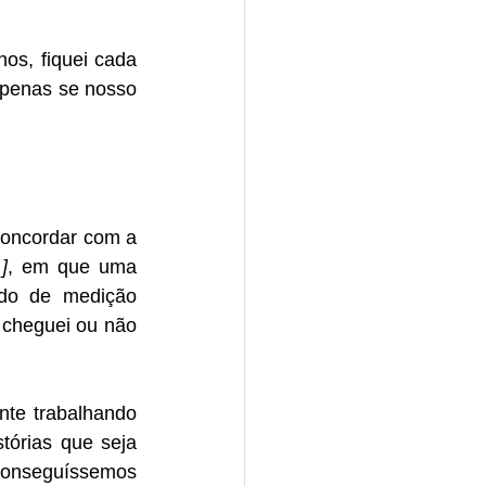
s, fiquei cada 
penas se nosso 
oncordar com a 
]
, em que uma 
ado de medição 
 cheguei ou não 
te trabalhando 
órias que seja 
conseguíssemos 