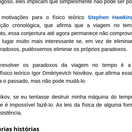
goso, eles implicam que simplesmente não pode ser pos
motivações para o físico teórico 
Stephen Hawkin
eção cronológica, que afirma que a viagem no temp
nto, essa conjectura até agora permanece não comprovad
 lugar muito mais interessante se, em vez de eliminar
radoxos, pudéssemos eliminar os próprios paradoxos.
resolver os paradoxos da viagem no tempo é a c
físico teórico Igor Dmitriyevich Novikov, que afirma ess
ra o passado, mas não pode mudá-lo.
kov, se eu tentasse destruir minha máquina do tempo
ue é impossível fazê-lo. As leis da física de alguma for
sistência.
ias histórias