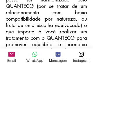
QUANTEC® (por se tratar de um
relacionamento com baixa
compatibilidade por natureza, ou
fruto de uma escolha equivocada) o
que importa é você realizar um
tratamento com o QUANTEC® para
promover equilíbrio e harmonia
suficientes na vida,
de modo a atrair
as pessoas certas e com elas,
Email
WhatsApp
Mensagem
Instagram
desenvolver relacionamentos que
sejam satisfatórios e
verdadeiramente felizes
.
Acesso rápido:
Solicitar seu Tratamento Agora
Seções: