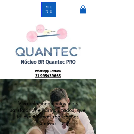
ME
NU
Núcleo BR Quantec PRO
Whatsapp Contato
31 995439665
Viva relacionamentos mais
satisfatórios e harmonizados, que
te levem à mais realizações
afetivas