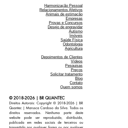
Harmonização Pessoal
Relacionamentos Afetivos
Animais de estimação
Empresas
Provas e Concursos
Desejo de engravidar
Autismo
Imóveis
Saúde Física
Odontologia
Agricultura
Depoim
entos de Clientes
Vídeos
Pesquisas
Preços
Solicitar tratamento
Blog
Contato
Quem somos
©
2018-2026
| BR QUANTEC
Direitos Autorais: Copyright ©
2018-2026
|
BR
Quantec | Marusca Cardoso da Silva. Todos os
direitos reservados. Nenhuma parte deste
website pode ser reproduzida, distribuída,
publicada em redes sociais de terceiros ou
transmitida por qualquer forma ou por qualquer