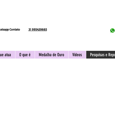
atsapp Contato
31 995439665
ue atua
O que é
Medalha de Ouro
Vídeos
Pesquisas e Rep