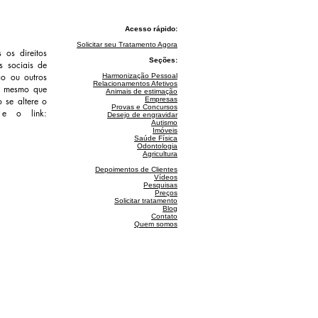
Acesso rápido:
Solicitar seu Tratamento Agora
os direitos
Seções:
s sociais de
ão ou outros
Harmonização Pessoal
Relacionamentos Afetivos
c, mesmo que
Animais de estimação
 se altere o
Empresas
Provas e Concursos
 e o link:
Desejo de engravidar
Autismo
Imóveis
Saúde Física
Odontologia
Agricultura
Depoim
entos de Clientes
Vídeos
Pesquisas
Preços
Solicitar tratamento
Blog
Contato
Quem somos