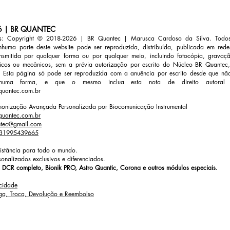
6 | BR QUANTEC
ais: Copyright ©
2018-2026 |
BR Quantec | Marusca Cardoso da Silva. Todos 
nhuma parte deste website pode ser reproduzida, distribuída, publicada em rede
ansmitida por qualquer forma ou por qualquer meio, incluindo fotocópia, gravaç
nicos ou mecânicos, sem a prévia autorização por escrito do Núcleo BR Quante
. Esta página só pode ser reproduzida com a anuência por escrito desde que não
nhuma forma, e que o mesmo inclua esta nota de direito autoral
quantec.com.br
monização Avançada Personalizada por Biocomunicação Instrumental
quantec.com.br
ntec@gmail.com
31995439665
istância para todo o mundo.
sonalizados exclusivos e diferenciados.
DCR completo, Bionik PRO, Astro Quantic, Corona e outros módulos especiais.
acidade
rega, Troca, Devolução e Reembolso