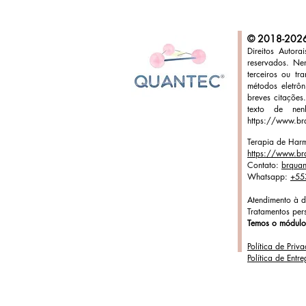
© 2018-202
Direitos Autor
reservados. Ne
terceiros ou tr
métodos eletrô
breves citações
texto de ne
https://www.br
T
erapia de Har
https://www.br
Contato:
brqua
Whatsapp:
+55
Atendimento à d
Tratamentos per
Temos o módulo 
Política de Priv
Política de Ent