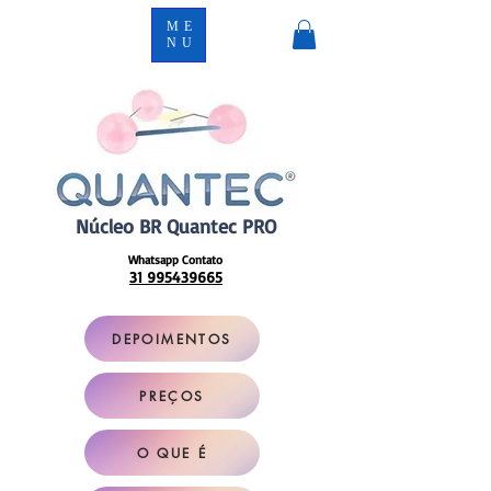
ME
NU
Núcleo BR Quantec PRO
Whatsapp Contato
31 995439665
DEPOIMENTOS
PREÇOS
O QUE É