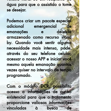
água para que o assistido o tome
se desejar.
Podemos criar um pacote especial
adicional emergencial de
emanações e deixá-lo
armazenado como recurso stand
by. Quando você sentir alguma
necessidade mais intensa, pode,
através do seu telefone celular,
acessar o nosso APP e iniciar você
mesmo aquela emanação quantas
vezes quiser no intervalo de tempo
programado.
Com o módulo DCR, possibilita
acesso a informações de cunho
existencial para que o tratamento
proporcione valiosas informações
vinculadas à busca de