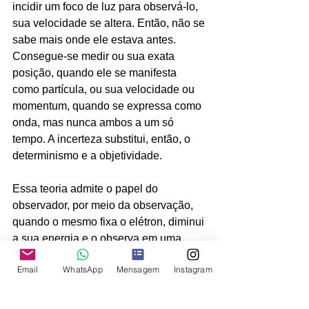
incidir um foco de luz para observá-lo, 
sua velocidade se altera. Então, não se 
sabe mais onde ele estava antes. 
Consegue-se medir ou sua exata 
posição, quando ele se manifesta 
como partícula, ou sua velocidade ou 
momentum, quando se expressa como 
onda, mas nunca ambos a um só 
tempo. A incerteza substitui, então, o 
determinismo e a objetividade.
Essa teoria admite o papel do 
observador, por meio da observação, 
quando o mesmo fixa o elétron, diminui 
a sua energia e o observa em uma 
determinada posição. Podemos 
Email
WhatsApp
Mensagem
Instagram
considerar que o observador provoca o 
colapso de sua função de onda. O 
colapso de uma onda é o processo de 