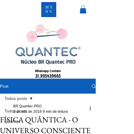
ME
NU
Núcleo BR Quantec PRO
Whatsapp Contato
31 995439665
Post
Todos posts
BR Quantec PRO
Todos posts
2 de out. de 2018
9 min de leitura
FÍSICA QUÂNTICA - O
Quantec
UNIVERSO CONSCIENTE